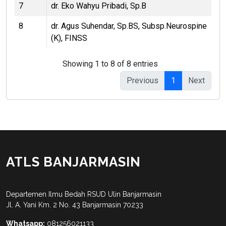
7
dr. Eko Wahyu Pribadi, Sp.B
8
dr. Agus Suhendar, Sp.BS, Subsp.Neurospine
(K), FINSS
Showing 1 to 8 of 8 entries
Previous
1
Next
ATLS BANJARMASIN
Departemen Ilmu Bedah RSUD Ulin Banjarmasin
Jl. A. Yani Km. 2 No. 43 Banjarmasin 70233
Whatsapp:
081256021133