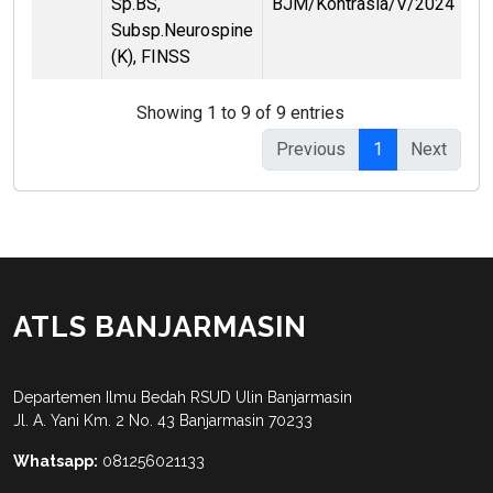
Sp.BS,
BJM/Kontrasia/V/2024
Subsp.Neurospine
(K), FINSS
Showing 1 to 9 of 9 entries
Previous
1
Next
ATLS BANJARMASIN
Departemen Ilmu Bedah RSUD Ulin Banjarmasin
Jl. A. Yani Km. 2 No. 43 Banjarmasin 70233
Whatsapp:
081256021133