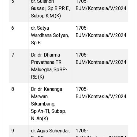
5
dr. Sulandri
1705-
Gusasi, Sp.B.P.R.E.,
BJM/Kontrasia/V/2024
Subsp.K.M.(K)
6
dr. Satya
1705-
Wardhana Sofyan,
BJM/Kontrasia/V/2024
Sp.B
7
Dr. dr. Dharma
1705-
Pravathana TR
BJM/Kontrasia/V/2024
Maluegha.,SpBP-
RE (K)
8
Dr. dr. Kenanga
1705-
Marwan
BJM/Kontrasia/V/2024
Sikumbang,
Sp.An-TI, Subsp.
N. An(K)
9
dr. Agus Suhendar,
1705-