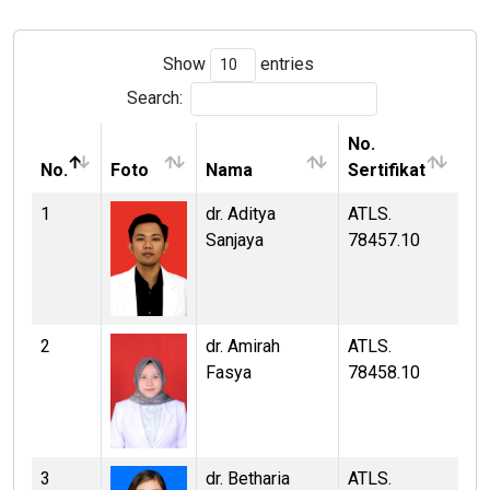
Show
entries
Search:
No.
No.
Foto
Nama
Sertifikat
1
dr. Aditya
ATLS.
Sanjaya
78457.10
2
dr. Amirah
ATLS.
Fasya
78458.10
3
dr. Betharia
ATLS.