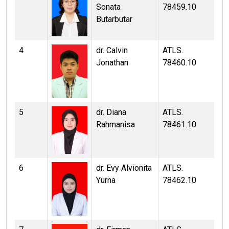
Sonata
78459.10
Butarbutar
4
dr. Calvin
ATLS.
Jonathan
78460.10
5
dr. Diana
ATLS.
Rahmanisa
78461.10
6
dr. Evy Alvionita
ATLS.
Yurna
78462.10