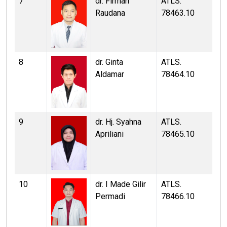
7
dr. Firman
ATLS.
Raudana
78463.10
8
dr. Ginta
ATLS.
Aldamar
78464.10
9
dr. Hj. Syahna
ATLS.
Apriliani
78465.10
10
dr. I Made Gilir
ATLS.
Permadi
78466.10