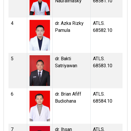
Naufalmasky
68581.10
4
dr. Azka Rizky
ATLS.
Pamula
68582.10
5
dr. Bakti
ATLS.
Satriyawan
68583.10
6
dr. Brian Afiff
ATLS.
Budiohana
68584.10
7
dr. Ihsan
ATLS.