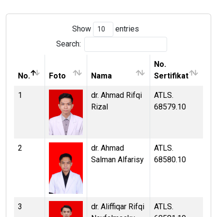
Show
entries
Search:
No.
No.
Foto
Nama
Sertifikat
1
dr. Ahmad Rifqi
ATLS.
Rizal
68579.10
2
dr. Ahmad
ATLS.
Salman Alfarisy
68580.10
3
dr. Aliffiqar Rifqi
ATLS.