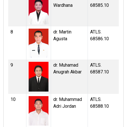
Wardhana
68585.10
8
dr. Martin
ATLS.
Agusta
68586.10
9
dr. Muhamad
ATLS.
Anugrah Akbar
68587.10
10
dr. Muhammad
ATLS.
Adri Jordan
68588.10