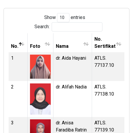
Show
entries
Search:
No.
No.
Foto
Nama
Sertifikat
1
dr. Aida Hayani
ATLS.
77137.10
2
dr. Alifah Nadia
ATLS.
77138.10
3
dr. Anisa
ATLS.
Faradiba Ratrin
77139.10