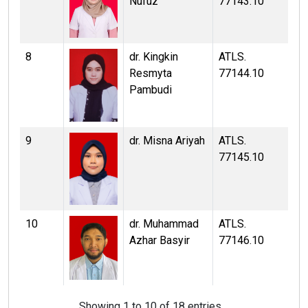
Nufuz
77143.10
8
dr. Kingkin
ATLS.
Resmyta
77144.10
Pambudi
9
dr. Misna Ariyah
ATLS.
77145.10
10
dr. Muhammad
ATLS.
Azhar Basyir
77146.10
Showing 1 to 10 of 18 entries