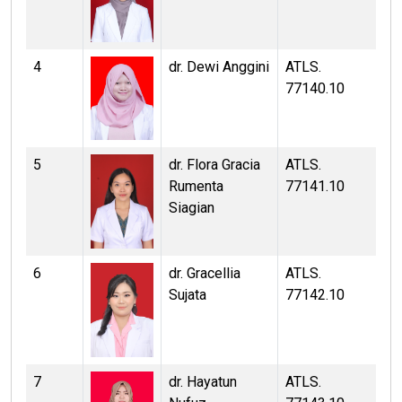
4
dr. Dewi Anggini
ATLS.
77140.10
5
dr. Flora Gracia
ATLS.
Rumenta
77141.10
Siagian
6
dr. Gracellia
ATLS.
Sujata
77142.10
7
dr. Hayatun
ATLS.